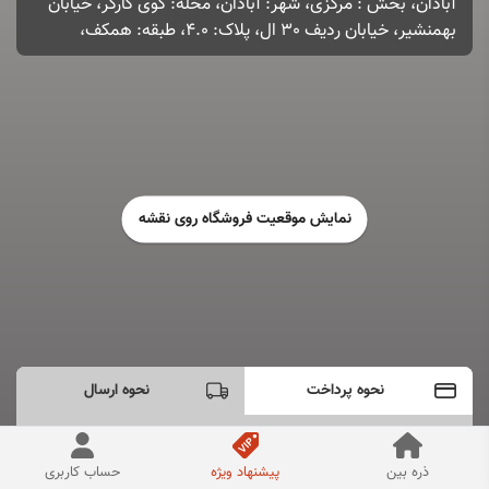
آبادان، بخش : مرکزی، شهر: آبادان، محله: کوی کارگر، خیابان
بهمنشیر، خیابان ردیف 30 ال، پلاک: 4.0، طبقه: همکف،
نمایش موقعیت فروشگاه روی نقشه
نحوه پرداخت
نحوه ارسال
تست و گارانتی
کد تخفیف
ذره بین
پیشنهاد ویژه
حساب کاربری