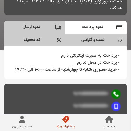
جمشید پور زکریا (12/2) - خیابان کاج - پلاک : 196.0 - طبقه :
همکف
نحوه پرداخت
نحوه ارسال
تست و گارانتی
کد تخفیف
- پرداخت به صورت اینترنتی دارم
-
پرداخت در محل ندارم
-
خرید حضوری
شنبه تا چهارشنبه
از ساعت
10:00
الی
17:30
+9891XXXXXXXX
+9891XXXXXXXX
http://www.example.com/
مشاهده اطلاعات تماس
ذره بین
پیشنهاد ویژه
حساب کاربری
info@example.com