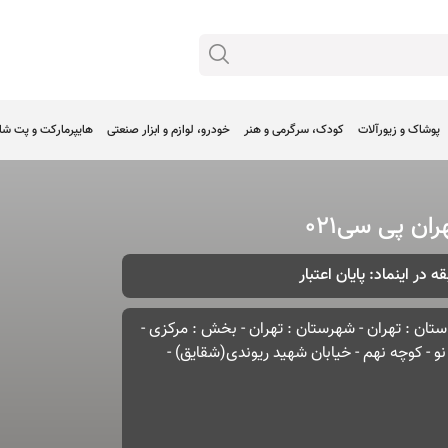
پوشاک و زیورآلات
کودک، سرگرمی و هنر
خودرو، لوازم و ابزار صنعتی
هایپرمارکت و پت ش
ران پی سی021
ه در اینماد: پایان اعتبار
استان : تهران - شهرستان : تهران - بخش : مرکزی -
نو - کوچه نهم - خیابان شهید ریوندی(شقایق) -