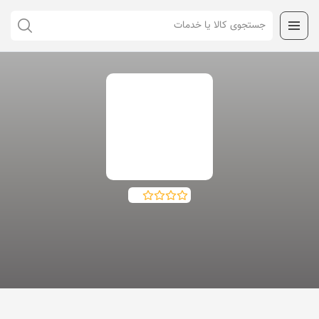
تهران ، تهران
برنج زعفرانی
سابقه در اینماد: پایان اعتبار
آدرس فروشگاه
: مازندران بابل استان: مازندران، شهرستان :