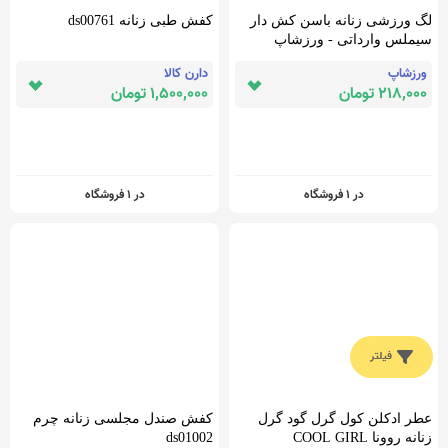
لگ ورزشی زنانه باسن کش دار
کفش طبی زنانه ds00761
سیملس وارداتی - ورزشاپ
ورزشاپ
دارن کالا
218,000 تومان
1,500,000 تومان
در 1 فروشگاه
در 1 فروشگاه
فیلتر
عطر ادکلن کول گرل گود گرل
کفش صندل مجلسی زنانه چرم
ذره بین
پیشنهاد ویژه
حساب کاربری
زنانه روونا COOL GIRL
ds01002