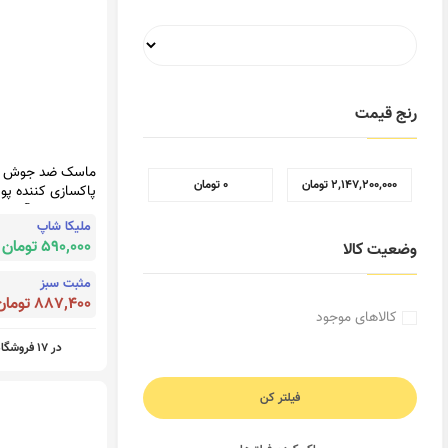
رنج قیمت
ماسک ضد جوش و
پاکسازی کننده پ
چرب سبوما آردن
‎ ۲٬۱۴۷٬۲۰۰٬۰۰۰ تومان
‎ ۰ تومان
ملیکا شاپ
590,000 تومان
وضعیت کالا
مثبت سبز
887,400 تومان
کالاهای موجود
در 17 فروشگاه
فیلتر کن