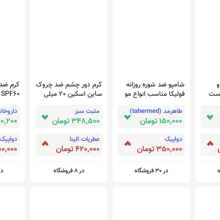
شامپو ضد شوره روزانه
کرم دور چشم ضد چروک
کرم ضد 
وست
فولیکا مناسب انواع مو
ساین اسکین 20 میلی
0
۲۰۰ میلی لیتر
لیتر
50 میلی لیتر
طاهرمد (tahermed)
مثبت سبز
150,000 تومان
348,500 تومان
370,200 ت
دواپیک
عطریات الینا
دواپیک
350,000 تومان
420,000 تومان
1,100,000 
در 30 فروشگاه
در 8 فروشگاه
در 25 ف