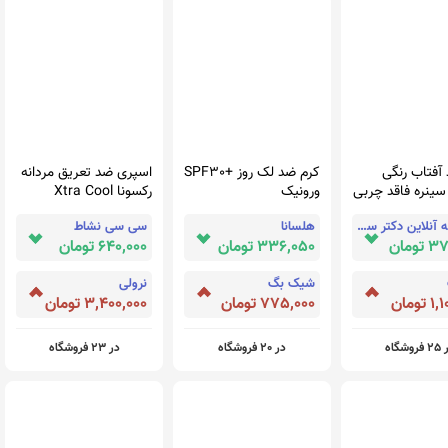
آفتاب رنگی
کرم ضد لک روز +SPF30
اسپری ضد تعریق مردانه
SPF6 سینره فاقد چربی
ورونیک
رکسونا Xtra Cool
داروخانه آنلاین دکتر سالم
هلسانا
سی سی نشاط
ومان
336,050 تومان
640,000 تومان
شیک بگ
نرولی
تومان
775,000 تومان
3,400,000 تومان
روشگاه
در 20 فروشگاه
در 23 فروشگاه