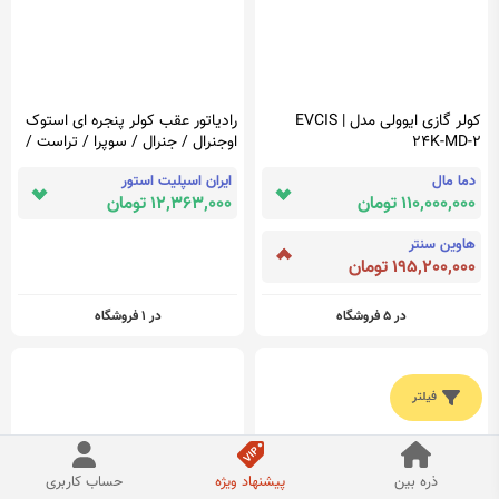
کولر گازی ایوولی مدل EVCIS |
رادیاتور عقب کولر پنجره ای استوک
24K-MD-2
اوجنرال / جنرال / سوپرا / تراست /
دلفین / 24 هزار
دما مال
ایران اسپلیت استور
110,000,000 تومان
12,363,000 تومان
هاوین سنتر
195,200,000 تومان
در 5 فروشگاه
در 1 فروشگاه
فیلتر
ذره بین
پیشنهاد ویژه
حساب کاربری