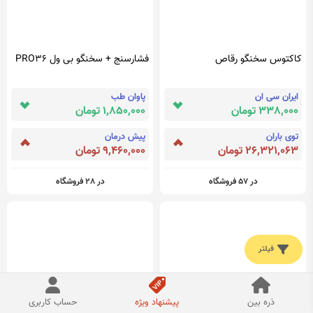
کاکتوس سخنگو رقاص
فشارسنج + سخنگو بی ول PRO36
ایران سی ان
پاوان طب
338,000 تومان
1,850,000 تومان
توی باران
پیش درمان
26,321,063 تومان
9,460,000 تومان
در 57 فروشگاه
در 28 فروشگاه
فیلتر
ذره بین
پیشنهاد ویژه
حساب کاربری