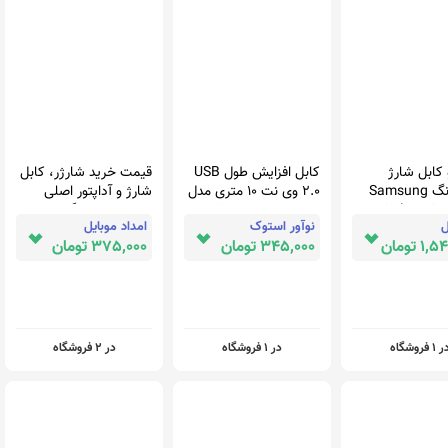
 کابل شارژ
کابل افزایش طول USB
قیمت خرید شارژر، کابل
سامسونگ Samsung
2.0 وی نت 10 متری مدل
شارژ و آداپتور اصلی
Galaxy S8
ACTIVE Extension
تبلت سامسونگ
ل
نوآور استوک
امداد موبایل
Samsung Galaxy Tab
 تومان
345,000 تومان
375,000 تومان
Active pro - T540
 1 فروشگاه
در 1 فروشگاه
در 2 فروشگاه