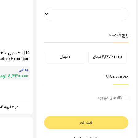
رنج قیمت
کابل 5 مت
2,147,200,000 تومان
0 تومان
BF-3003 BAFO
به فی
8,430,000 تومان
وضعیت کالا
کالاهای موجود
در 2 فروشگاه
فیلتر کن