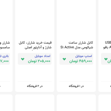
ری USB3.0
کابل شارژر ساعت
قیمت خرید شارژر، کابل
شارژر و
Active Extension بافو
شیائومی مدل S1 Active
شارژ و آداپتور اصلی
تبلت سامسونگ
 Active
استپ موبایل
امداد موبایل
باتری ت
Samsung Galaxy Tab
459,000 تومان
205,000 تومان
1,547,000
Active - T360
در 1 فروشگاه
در 2 فروشگاه
در