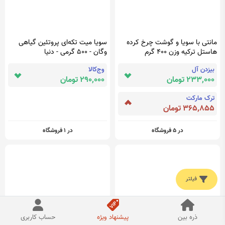
مانتی با سویا و گوشت چرخ کرده
سویا میت تکه‌ای پروتئین گیاهی
هاستل ترکیه وزن 400 گرم
وگان - 500 گرمی - دنیا
بیزدن آل
وج‌کالا
233,000 تومان
290,000 تومان
ترک مارکت
365,855 تومان
در 5 فروشگاه
در 1 فروشگاه
فیلتر
ذره بین
پیشنهاد ویژه
حساب کاربری