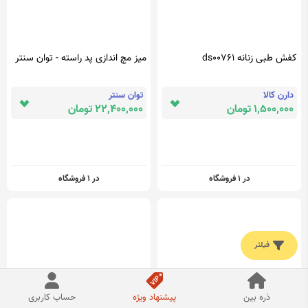
کفش طبی زنانه ds00761
میز مچ اندازی پد راسته - توان سنتر
دارن کالا
توان سنتر
1,500,000 تومان
22,400,000 تومان
در 1 فروشگاه
در 1 فروشگاه
فیلتر
ذره بین
پیشنهاد ویژه
حساب کاربری