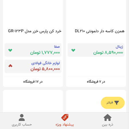
همزن کاسه دار دلمونتی DL210
خرد کن پارس خزر مدل GR-123P
ژینال
صفا
8,590,000 تومان
1,777,000 تومان
لوازم خانگی فولادی
5,800,000 تومان
در 7 فروشگاه
در 17 فروشگاه
فیلتر
ذره بین
پیشنهاد ویژه
حساب کاربری