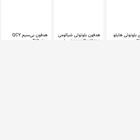
 بلوتوثی هایلو
هدفون بلوتوثی شیائومی
هدفون بی‌سیم QCY
1more Omthing مدل
مدل T1C
EO005
می تک شاپ
مب خرید
 تومان
1,422,000 تومان
350,000 تومان
آرک استور
395,000 تومان
7 فروشگاه
در 22 فروشگاه
در 35 فروشگاه