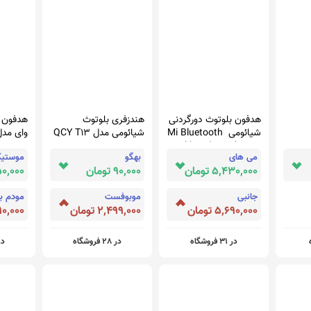
هدفون بلوتوث دورگردنی
هندزفری بلوتوث
هدفون ب
شیائومی Mi Bluetooth
شیائومی مدل QCY T13
وای مدل  TWS
Neckband Earphones
Ear
می های
بهگو
موستی
Basic - قطعات موبایل
5,430,000 تومان
90,000 تومان
750,000 ت
فروشگاه اینترنتی شارسل
جانبی
موبوفست
مودم با
5,690,000 تومان
2,499,000 تومان
1,890,000
در 31 فروشگاه
در 28 فروشگاه
در 26 ف