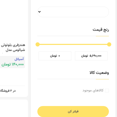
رنج قیمت
هندزفری بلوتوثی
شیائومی مدل
phones 2 Basic
‎ ۵٬۶۹۰٬۰۰۰ تومان
‎ ۰ تومان
آسیاتل
140,000 تومان
وضعیت کالا
کالاهای موجود
در 2 فروشگاه
فیلتر کن