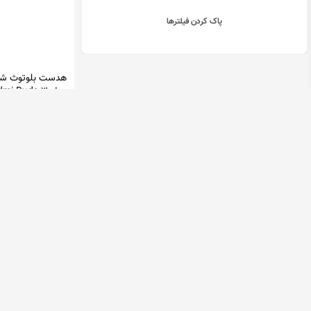
پاک کردن فیلترها
هدست بلوتوث شی
مدل mi Buds 3
Pro
می آنتن
200,000 تومان
میمالز
1,900,000 تومان
در 26 فروشگاه