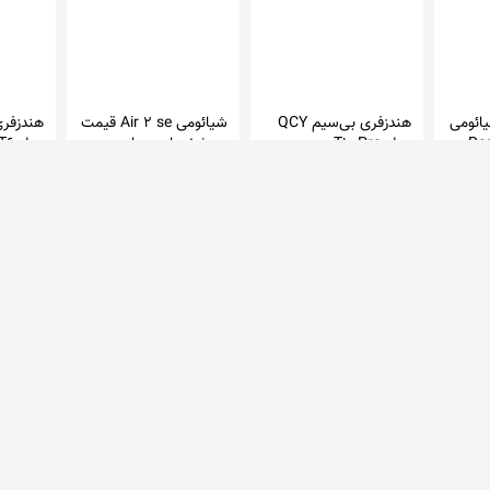
ائومی
هندزفری بی‌سیم QCY
شیائومی Air 2 se قیمت
هندزفری
Red
مدل T10 Pro
و مشخصات - مای
مدل GT6
ایرپادز
تامین نیاز
مای ایرپادز
آدینه
555,000 تومان
587,000 تومان
1,250,000
آبی قرمز
750,000 تومان
در 50 فروشگاه
در 1 فروشگاه
در 