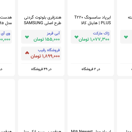
 4 رشته
ایرپاد سامسونگ T220
هندزفری بلوتوث گردنی
هدست گ
PLUS | هایتل کالا
طرح اصلی SAMSUNG
مدل
 Delta
U FLEX
ژاک مارکت
آبی قرمز
وی آی پ
aming
1,077,300 تومان
155,000 تومان
4,700,000
eadset
فروشگاه رقیب
1,899,000 تومان
در 2 فروشگاه
در 49 فروشگاه
در 32 ف