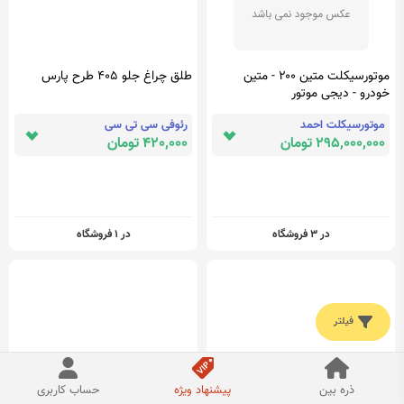
موتورسیکلت متین ۲۰۰ - متین
طلق چراغ جلو 405 طرح پارس
خودرو - دیجی موتور
موتورسیکلت احمد
رئوفی سی تی سی
295,000,000 تومان
420,000 تومان
در 3 فروشگاه
در 1 فروشگاه
فیلتر
ذره بین
پیشنهاد ویژه
حساب کاربری