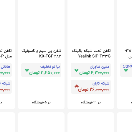
شماره گیر مدل 3521-
تلفن تحت شبکه یالینک
تلفن بی سیم پاناسونیک
تلفن تح
فن
Yealink SIP T33G
KX-TGF382
مدل SIP-T30P
متین فناوران
بیا تو تخفیف
هاناتل
4,300,000 تومان
11,250,000 تومان
2,400,000
شبکه کاران
شبکه کا
26,000,000 تومان
7,400,000
در 21 فروشگاه
در 5 فروشگاه
در 26 ف