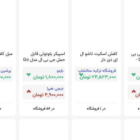
ی بی
کفش اسکیت تاشو ال
اسپیکر بلوتوثی قابل
مبل کلا
ال مدل Charge 5 -
ای دی دار
حمل جی بی ال مدل Go
3
فروشگاه ترکیه متالشاپ
باینو
پرشین 
24,523,000 تومان
1,800,000 تومان
8,900,000
دیجی هیرا
4,900,000 تومان
در 1 فروشگاه
در 56 فروشگاه
در 3