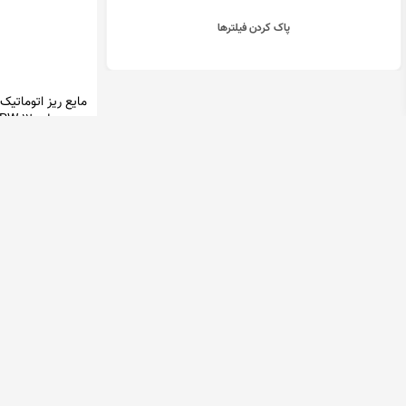
پاک کردن فیلترها
مایع ریز اتوماتیک
بیمر مدل PW-120
پارس صنعت
13,900,000 تومان
در 1 فروشگاه