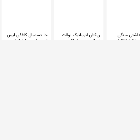
اشتی سنگی
روکش اتوماتیک توالت
جا دستمال کاغذی ایمن
مات تیره ایکیا IKEA
فرنگی درب دار گلدن
آب مدل ورونا شکوفه
GA
شیدور مدل NS100B
گیلاس (آنتی باکتریال)
صنعت شرق
گالری فارسی
7 تومان
29,580,000 تومان
585,000 تومان
 1 فروشگاه
در 1 فروشگاه
در 2 فروشگاه