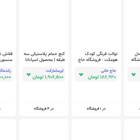
دل
توالت فرنگی کودک
کنج حمام پلاستیکی سه
فلاش ت
 - فروشگاه
هومکت - فروشگاه حاج
طبقه | محصول اسپادانا
سنسوری
خانی
اتومات
حاج خانی
ایرسامارکت
راندما
186,920 تومان
1,906,500 تومان
3,500,000
در 1 فروشگاه
در 4 فروشگاه
در