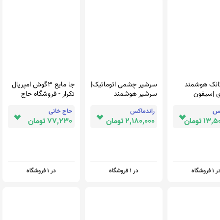
انک هوشمند
سرشیر چشمی اتوماتیک|
جا مایع 3گوش امپریال
 |سیفون
سرشیر هوشمند
تکرار - فروشگاه حاج
یک چشمی
سنسوری HD
خانی
کس
راندماکس
حاج خانی
1 تومان
2,180,000 تومان
77,230 تومان
 1 فروشگاه
در 1 فروشگاه
در 1 فروشگاه