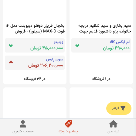
سیم بخاری و سیم تنظیم دریچه
یخچال فریزر دوقلو دیپوینت مدل 14
خانواده پژو داشبورد قدیم جهت
فوت MAX-D (سیلور) - فروش
نصب مانیتور
آنلاین لوازم خانگی سی و هفت ده
ام ایکس کالا
زوبیتو
3710
490,000 تومان
45,000,000 تومان
سون پارس
206,200,000 تومان
در 1 فروشگاه
در 34 فروشگاه
فیلتر
ذره بین
پیشنهاد ویژه
حساب کاربری