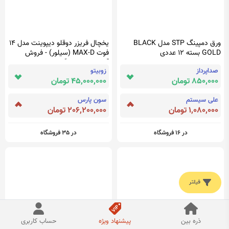
ورق دمپینگ STP مدل BLACK
یخچال فریزر دوقلو دیپوینت مدل 14
GOLD بسته 12 عددی
فوت MAX-D (سیلور) - فروش
آنلاین لوازم خانگی سی و هفت ده
صداپرداز
زوبیتو
3710
850,000 تومان
45,000,000 تومان
علی سیستم
سون پارس
1,080,000 تومان
206,200,000 تومان
در 16 فروشگاه
در 35 فروشگاه
فیلتر
ذره بین
پیشنهاد ویژه
حساب کاربری