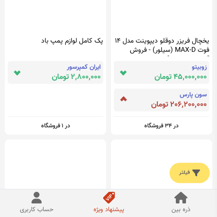
یخچال فریزر دوقلو دیپوینت مدل 14
پک کامل لوازم پمپ باد
فوت MAX-D (سیلور) - فروش
آنلاین لوازم خانگی سی و هفت ده
زوبیتو
ایران کمپرسور
3710
45,000,000 تومان
2,800,000 تومان
سون پارس
206,200,000 تومان
در 34 فروشگاه
در 1 فروشگاه
فیلتر
ذره بین
پیشنهاد ویژه
حساب کاربری