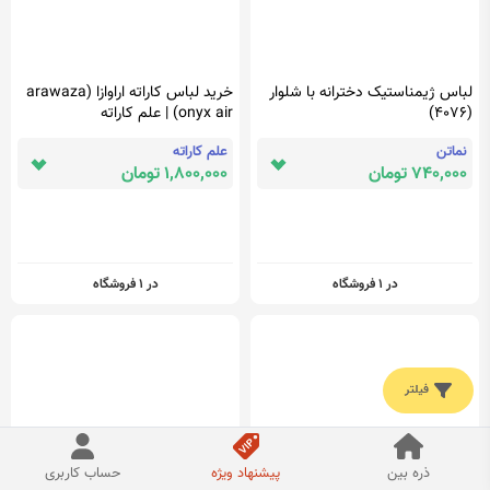
لباس ژیمناستیک دخترانه با شلوار
خرید لباس کاراته اراوازا (arawaza
(4076)
onyx air) | علم کاراته
نماتن
علم کاراته
740,000 تومان
1,800,000 تومان
در 1 فروشگاه
در 1 فروشگاه
فیلتر
ذره بین
پیشنهاد ویژه
حساب کاربری