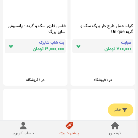
کیف حمل طرح دار بزرگ سگ و
قفس فلزی سگ و گربه - پانسیونی
گربه Unique
سایز بزرگ
صباپت
پت شاپ شاپرک
700,000 تومان
19,000,000 تومان
در 1 فروشگاه
در 1 فروشگاه
فیلتر
ذره بین
پیشنهاد ویژه
حساب کاربری