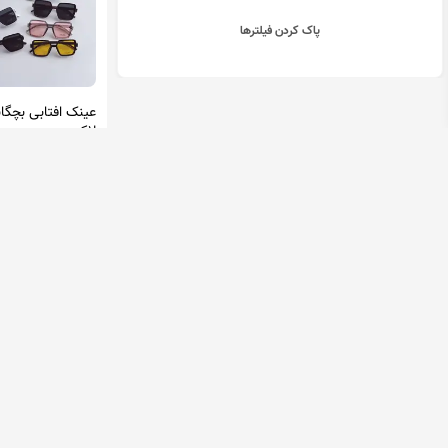
پاک کردن فیلترها
عینک افتابی بچگا
لاکچری
دید آرا
1,140,000 تومان
در 2 فروشگاه