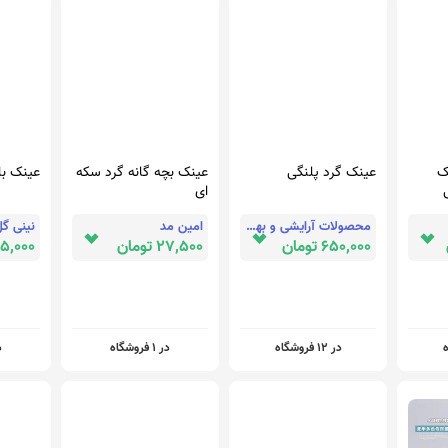
ک
عینک گرد پلنگی
عینک بچه گانه گرد سکه
عینک با
ای
ی
محصولات آرایشی و بهداشتی
امین مد
نینی گ
650,000 تومان
27,500 تومان
175,000 تو
در 12 فروشگاه
در 1 فروشگاه
در