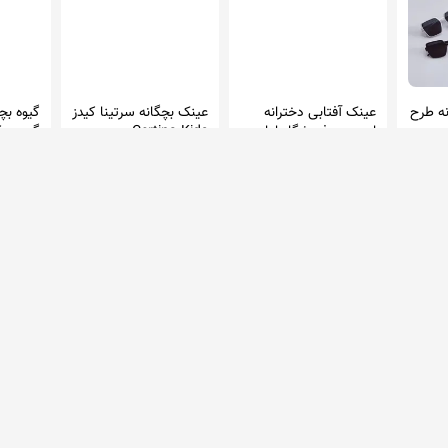
نه طرح
عینک آفتابی دخترانه
عینک بچگانه سرتینا کیدز
گیوه بچ
اسپرت - فروشگاه لباس
Certina Kids
گیوه و 
کودک نی نی باکیدز
در 0 فروشگاه
در 0 فروشگاه
در 