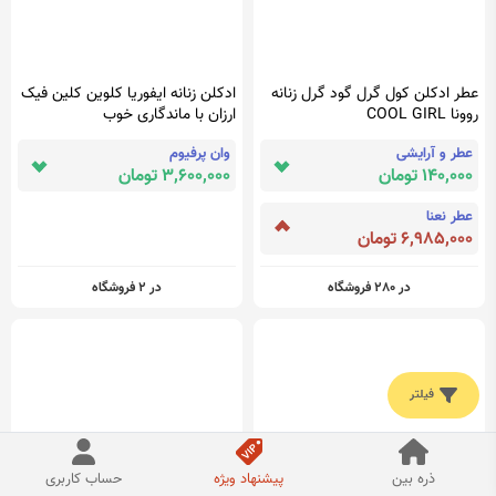
عطر ادکلن کول گرل گود گرل زنانه
ادکلن زنانه ایفوریا کلوین کلین فیک
روونا COOL GIRL
ارزان با ماندگاری خوب
عطر و آرایشی
وان پرفیوم
140,000 تومان
3,600,000 تومان
عطر نعنا
6,985,000 تومان
در 280 فروشگاه
در 2 فروشگاه
فیلتر
ذره بین
پیشنهاد ویژه
حساب کاربری