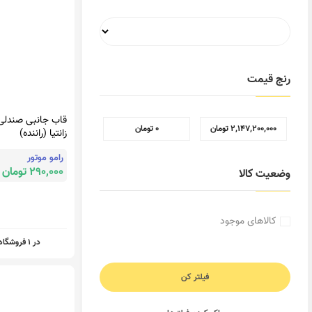
رنج قیمت
قاب جانبی صندلی
2,147,200,000 تومان
0 تومان
زانتیا (راننده)
رامو موتور
290,000 تومان
وضعیت کالا
کالاهای موجود
در 1 فروشگاه
فیلتر کن