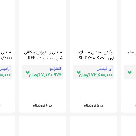
 جلو
روکش صندلی ماساژور
صندلی رستورانی و کافی
صندلی 
آی رست SL-D258-S
شاپی نیلپر مدل REF
gx/2000 دخترا
563
آی فیتنس
کامارادو
آرامیس
72,500,000 تومان
7,070,976 تومان
5,900,000
در 5 فروشگاه
در 6 فروشگاه
در