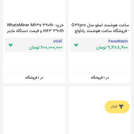
ساعت هوشمند لمفو مدل G36pro
WhatsMiner M63s 390th -خرید
- فروشگاه ساعت هوشمند پاناواچ
و قیمت دستگاه ماینر m63 390th
PanaWatch
آقاکالا
9,488,900 تومان
600,000,000 تومان
در 1 فروشگاه
در 1 فروشگاه
فیلتر
ذره بین
پیشنهاد ویژه
حساب کاربری