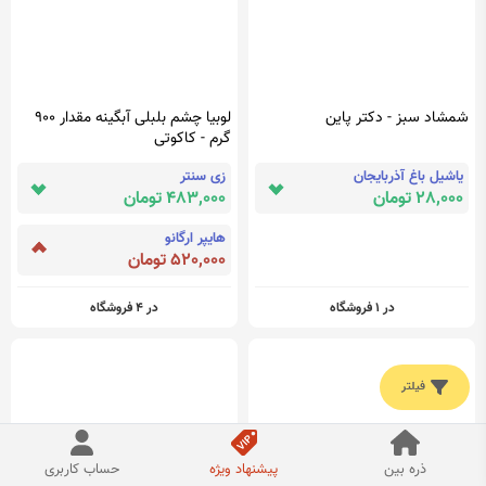
شمشاد سبز - دکتر پاین
لوبیا چشم بلبلی آبگینه مقدار 900
گرم - کاکوتی
یاشیل باغ آذربایجان
زی سنتر
28,000 تومان
483,000 تومان
هایپر ارگانو
520,000 تومان
در 1 فروشگاه
در 4 فروشگاه
فیلتر
ذره بین
پیشنهاد ویژه
حساب کاربری