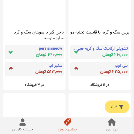
برس سگ و گربه با قابلیت تخلیه مو
ناخن گیر با سوهان سگ و گربه
سایز متوسط
تشویقی ارگانیک سگ و گربه هپی پتز
persianmeow
210,000 تومان
490,000 تومان
بتی لوپ
سفیر آب
225,000 تومان
513,000 تومان
در 11 فروشگاه
در 3 فروشگاه
فیلتر
ذره بین
پیشنهاد ویژه
حساب کاربری