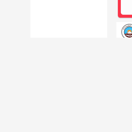
ن
گزارش