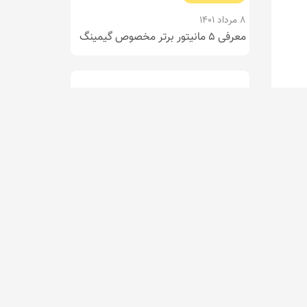
8 مرداد 1401
معرفی 5 مانیتور برتر مخصوص گیمینگ
،
ای
ه
I با دقت رنگ بالا، روکش مات برای ممانعت از انعکاس، پوشش طیف های رنگ گسترده sRGB، Adobe RGB و DCI-
میشه.
کامپیوتر و لپتاپ
7 مرداد 1401
معرفی 5 حافظه رم برتر 2022
شای