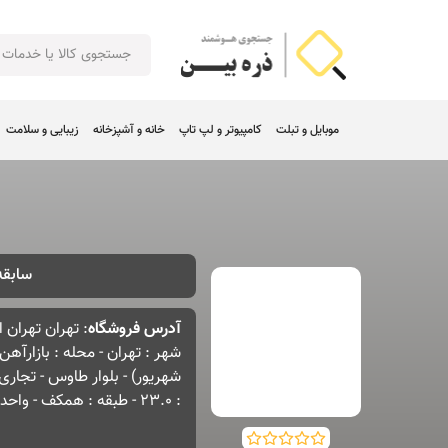
موبایل و تبلت
کامپیوتر و لپ تاپ
خانه و آشپزخانه
زیبایی و سلامت
سابقه در ا
آدرس فروشگاه
: تهران تهران 
شهر : تهران - محله : بازارآه
شهریور) - بلوار طاوس - تجاری 
: 23.0 - طبقه : همکف - واحد : 451