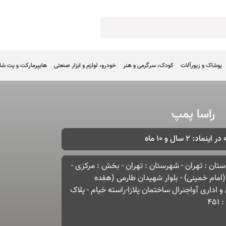
پوشاک و زیورآلات
کودک، سرگرمی و هنر
خودرو، لوازم و ابزار صنعتی
هایپرمارکت و پت ش
راسا پمپ
ینماد: 2 سال و 10 ماه
استان : تهران - شهرستان : تهران - بخش : مرکزی -
ن(امام خمینی) - بلوار شهیدان طارمی (هفده
و اداری آواجنرال ساختمان پلازا-راسته خیام - پلاک