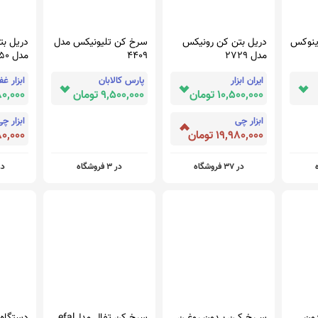
ينوکس
دریل بتن کن رونیکس
سرخ کن تلیونیکس مدل
دریل بت
مدل 2729
4409
مدل 2750
ایران ابزار
پارس کالابان
ابزار غ
10,500,000 تومان
9,500,000 تومان
,380,000
ابزار چی
ابزار چ
19,980,000 تومان
,980,000
در 37 فروشگاه
در 3 فروشگاه
در 27 ف
دون
ســرخ کــن بــدون روغــن
سرخ کن تفال مدلefal
دستگاه 