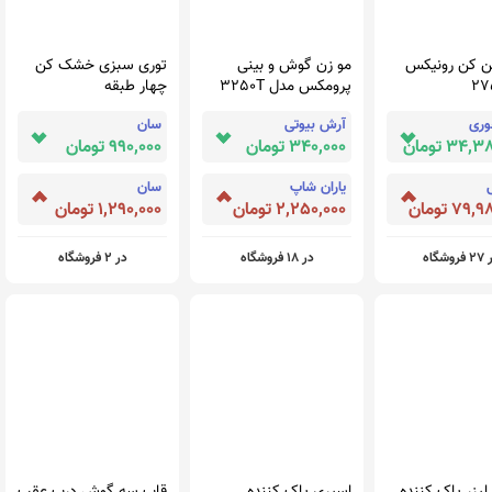
ن کن رونیکس
مو زن گوش و بینی
توری سبزی خشک کن
پرومکس مدل 3250T
چهار طبقه
فوری
آرش بیوتی
سان
34 تومان
340,000 تومان
990,000 تومان
ی
یاران شاپ
سان
79 تومان
2,250,000 تومان
1,290,000 تومان
روشگاه
در 18 فروشگاه
در 2 فروشگاه
لیزر پاک کننده
اسپری پاک کننده
قاب سه گوش درب عقب