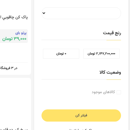
پاک کن چاقويي ا
رنج قیمت
پرتو بای
39,000 تومان
2,147,200,000 تومان
0 تومان
در 3 فروشگاه
وضعیت کالا
کالاهای موجود
فیلتر کن
سرخ کن دو قلو ب