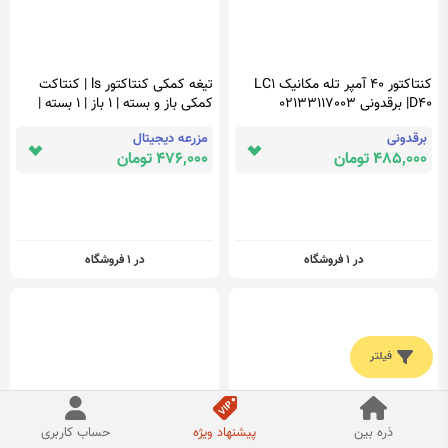
کنتاکتور 40 آمپر تله مکانیک LC1
تیغه کمکی کنتاکتور ls | کنتاکت
D40| برقدونی 02133117003
کمکی باز و بسته | 1 باز | 1 بسته |
نصب از بغل | UA-1
برقدونی
مزرعه دیجیتال
485,000 تومان
476,000 تومان
در 1 فروشگاه
در 1 فروشگاه
فیلتر
ذره بین
پیشنهاد ویژه
حساب کاربری