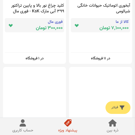
آبخوری اتوماتیک حیوانات خانگی
کلید چراغ نور بالا و پایین تراکتور
شیائومی
399 آبی مارک KsK - فوری مال
کالا از ما
فوری مال
7,100,000 تومان
300,000 تومان
در 11 فروشگاه
در 1 فروشگاه
فیلتر
کنسول وسط پژو پارس مشکی قدیم
کلید (ریموت) سه حالته وینچ برقی -
ذره بین
پیشنهاد ویژه
حساب کاربری
بدون دسته سیم و کلید
گاراژ ابزار