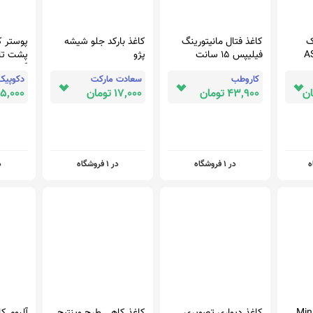
ک
کاغذ فتال مانیتورینگ
کاغذ بارکد جلو شیشه
پوستر ک
A
فیلیپس 15 سانت
پژو
پشت تلو
گل یاسم
کاروطب
سعادت مارکت
دکوپیک
lux-007
43,900 تومان
17,000 تومان
275,000 ت
در 1 فروشگاه
در 1 فروشگاه
در
Mini cnc
کاغذ دیواری تصویری
کاغذ کاهی طرح وینتیج
آلبوم کا