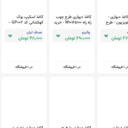
اغذ دیواری -
کاغذ دیواری طرح چوب
کاغذ اسکرپ بوک
یزیون - طرح
راه راه W10165100 - خرید
کهکشانی کد GP002 –
ن و پروانه - کد
با قیمت مناسب - والینو
پک 2 عددی
والینو
صدف لیان
wp-
ومان
690,000 تومان
48,000 تومان
 1 فروشگاه
در 1 فروشگاه
در 1 فروشگاه
غذ دیواری
کاغذ دیواری با طرح
کاغذ دیواری تصویری