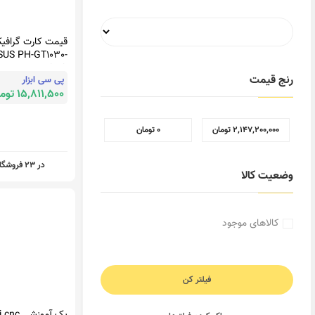
قیمت کارت گرافی
SUS PH-GT1030-
O2G
رنج قیمت
پی سی ابزار
15,811,500 تومان
2,147,200,000 تومان
0 تومان
در 23 فروشگاه
وضعیت کالا
کالاهای موجود
فیلتر کن
پک آموزشی 