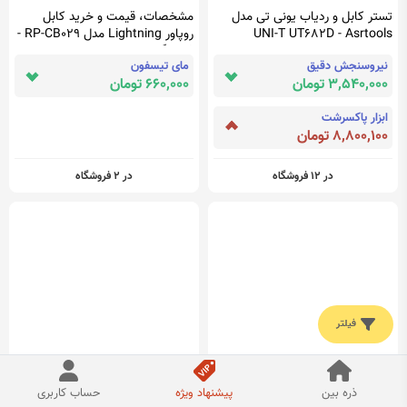
تستر کابل و ردیاب یونی تی مدل
مشخصات، قیمت و خرید کابل
UNI-T UT682D - Asrtools
روپاور Lightning مدل RP-CB029 -
فروشگاه اینترنتی مای تیسفون
نیروسنجش دقیق
مای تیسفون
3,540,000 تومان
660,000 تومان
ابزار پاکسرشت
8,800,100 تومان
در 12 فروشگاه
در 2 فروشگاه
فیلتر
قیمت، خرید و مشخصات کابل شارژ
کابل تبدیل Type C به پورت AUX
ذره بین
پیشنهاد ویژه
حساب کاربری
آیفون 7 اپل یو اس بی به لایتنینگ
سامسونگ - فروشگاه فراسیستم