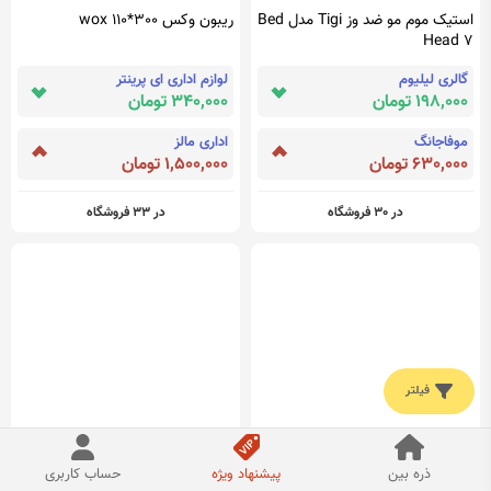
استیک موم مو ضد وز Tigi مدل Bed
ریبون وکس wox 110*300
Head 7
گالری لیلیوم
لوازم اداری ای پرینتر
198,000 تومان
340,000 تومان
موفاجانگ
اداری مالز
630,000 تومان
1,500,000 تومان
در 30 فروشگاه
در 33 فروشگاه
فیلتر
ذره بین
پیشنهاد ویژه
حساب کاربری