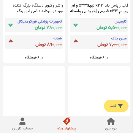
قاب زاپاس بند x33 نیو,x33s و ام
واشر وکیوم دستگاه بزرگ کننده
وی ام x33 قدیمی [خرید بی واسطه
تورنادو مردانه دائمی ابی رنگ
از وارد کننده با قیمت مناسب]
کارمیس
تجهیزات پزشکی فورکومدیکال
5,500,000 تومان
780,000 تومان
مبین یدک
شبانه
7,000,000 تومان
890,000 تومان
در 6 فروشگاه
در 6 فروشگاه
فیلتر
خنک کننده روغن شاهین
ژل آبرسان هایلایف مدل هیدروژل
ذره بین
پیشنهاد ویژه
حساب کاربری
200 میلی - زیبارویان