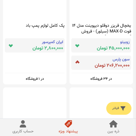
یخچال فریزر دوقلو دیپوینت مدل 14
پک کامل لوازم پمپ باد
فوت MAX-D (سیلور) - فروش
آنلاین لوازم خانگی سی و هفت ده
زوبیتو
ایران کمپرسور
3710
45,000,000 تومان
2,800,000 تومان
سون پارس
206,200,000 تومان
در 34 فروشگاه
در 1 فروشگاه
فیلتر
ذره بین
پیشنهاد ویژه
حساب کاربری