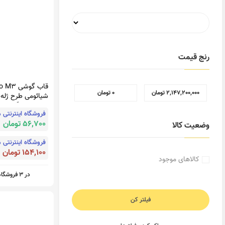
رنج قیمت
قاب گوشی 
2,147,200,000 تومان
0 تومان
شیائومی طرح ژله 
مای کیس گلد لاین
طلایی محافظ لنز د
56,700 تومان
وضعیت کالا
سفید کد 373
154,100 تومان
کالاهای موجود
در 3 فروشگاه
فیلتر کن