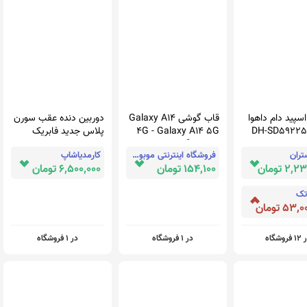
اسپید دام داهوا
قاب گوشی Galaxy A14
دوربین دنده عقب سورن
 DH-SD59225U-
4G - Galaxy A14 5G
پلاس جدید فابریک
سامسونگ طرح دار
ایرانخودرو
تران
فروشگاه اینترنتی موبوفان
کارمدیاشاپ
فانتزی عروسکی ژله ای
2 تومان
154,100 تومان
6,500,000 تومان
شفاف محافظ لنز دار
کپسولی (لاکچری) کد
تک
327
53 تومان
فروشگاه
در 1 فروشگاه
در 1 فروشگاه