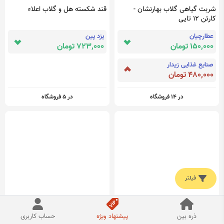
شربت گیاهی گلاب بهارنشان -
قند شکسته هل و گلاب اعلاء
کارتن ۱۲ تایی
عطارچیان
یزد پین
150,000 تومان
723,000 تومان
صنایع غذایی زیدار
480,000 تومان
در 14 فروشگاه
در 5 فروشگاه
فیلتر
تونر گلاب بی نظیر دیپ سنس
گلاب ممتاز مژده گر سبز یک لیتری -
ذره بین
پیشنهاد ویژه
حساب کاربری
کارتن ۱۲ تایی