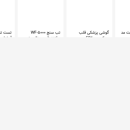
ت مد
گوشی پزشکی قلب
WF-5000 تب سنج
تست تش
رزمکس EB600
دیجیتال برند b.well -
آمفتام
بیوتی سنتر
تستی م
کالا پزشکی پرتو طب مهر آتیه البرز
پاوان طب
دایمون
5,897,000 تومان
3,250,000 تومان
29,900 توم
گوهر مد
پیش درمان
7,600,000 تومان
9,350,000 تومان
در 9 فروشگاه
در 16 فروشگاه
در