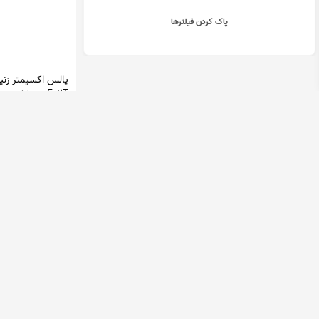
پاک کردن فیلترها
پالس اکسیمتر زنی
F02T دیمنشن
گوهر مد
2,500,000 تومان
در 3 فروشگاه