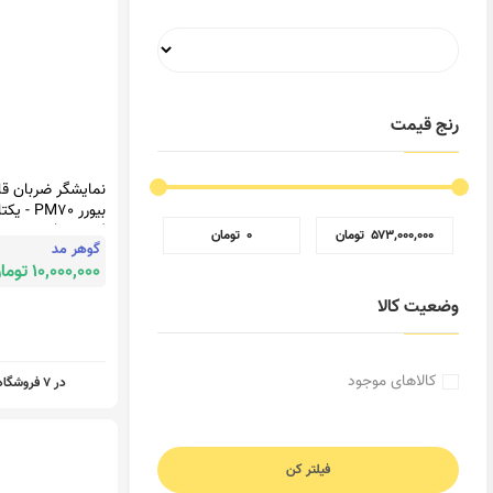
رنج قیمت
نمایشگر ضربان ق
بیورر PM70 - 
YektaMed
‎ ۵۷۳٬۰۰۰٬۰۰۰ تومان
‎ ۰ تومان
گوهر مد
10,000,000 تومان
وضعیت کالا
کالاهای موجود
در 7 فروشگاه
فیلتر کن