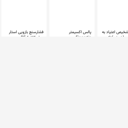
خیص اعتیاد به
پالس اکسیمتر
فشارسنج بازویی استار
ین {شیشه}تک
Fingertip
مدل BE-6034 -
خدر
تجهیزات پزشکی مبین
د طب
فروشگاه تجهیزات پزشکی آبی سلامت
پالس مدیکال
ان
400,000 تومان
7,500,000 تومان
کیش طب
گوهر مد
880,000 تومان
7,600,000 تومان
 1 فروشگاه
در 19 فروشگاه
در 4 فروشگاه