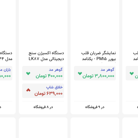
لب
نمایشگر ضربان قلب
دستگاه اکسیژن سنج
دستگاه 
یکتامد
بیورر PM15 - یکتامد
دیجیتالی مدل LK87
مدل LB44 - بیوتی سنتر
YektaMed
گوهر مد
گوهر مد
باران م
3,800,000 تومان
400,000 تومان
4,950,000
خلاق شاپ
639,000 تومان
در 9 فروشگاه
در 8 فروشگاه
در 1