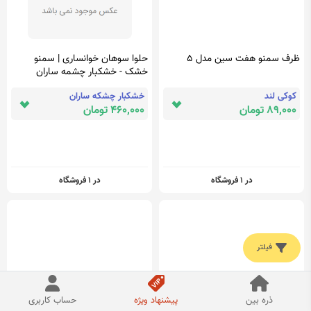
ظرف سمنو هفت سین مدل 5
حلوا سوهان خوانساری | سمنو
خشک - خشکبار چشمه ساران
کوکی لند
خشکبار چشکه ساران
89,000 تومان
460,000 تومان
در 1 فروشگاه
در 1 فروشگاه
فیلتر
ذره بین
پیشنهاد ویژه
حساب کاربری