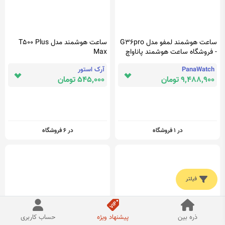
ساعت هوشمند لمفو مدل G36pro
ساعت هوشمند مدل T500 Plus
- فروشگاه ساعت هوشمند پاناواچ
Max
PanaWatch
آرک استور
9,488,900 تومان
545,000 تومان
در 1 فروشگاه
در 6 فروشگاه
فیلتر
ذره بین
پیشنهاد ویژه
حساب کاربری