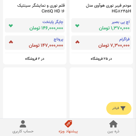
مودم فیبر نوری هوآوی مدل
قلم نوری و نمایشگر سینتیک
CintiQ HD 16
HG8245H
اچ پی بصیر
چاپگر پایتخت
1,370,000 تومان
146,000,000 تومان
فراگرام
پروتاچ
7,300,000 تومان
147,000,000 تومان
در 25 فروشگاه
در 2 فروشگاه
فیلتر
ریسه نگینی زنجیری متری
بارکدخوان نوری مدل unibar-
ذره بین
پیشنهاد ویژه
حساب کاربری
imager-1d