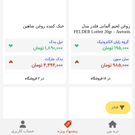
روغن لحیم آلمانی فلدر مدل
خنک کننده روغن شاهین
FELDER Lotfett 20gr - Asrtools
گروه رایان الکترونیک
نیل یدک
195,000 تومان
1,890,000 تومان
سان سون
یدک مارکت
985,000 تومان
4,494,000 تومان
در 16 فروشگاه
در 2 فروشگاه
فیلتر
ذره بین
پیشنهاد ویژه
حساب کاربری