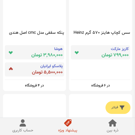
سس کچاپ هاینز 570 گرم Heinz
پنکه سقفی مدل cmc اصل هندی
کاریز مارکت
هوشا
799,000 تومان
3,980,000 تومان
پلاسکو ایرانیان
5,500,000 تومان
در 6 فروشگاه
در 4 فروشگاه
فیلتر
ذره بین
پیشنهاد ویژه
حساب کاربری