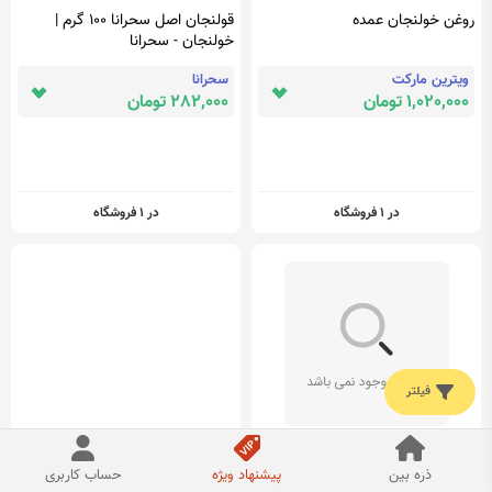
روغن خولنجان عمده
قولنجان اصل سحرانا 100 گرم |
خولنجان - سحرانا
ویترین مارکت
سحرانا
1,020,000 تومان
282,000 تومان
در 1 فروشگاه
در 1 فروشگاه
فیلتر
روغن خولنجان (قولنجان) غیر
روغن خولنجان – بزرگ
ذره بین
پیشنهاد ویژه
حساب کاربری
تراریخته ، پرس سرد | پاپایا | 0.5