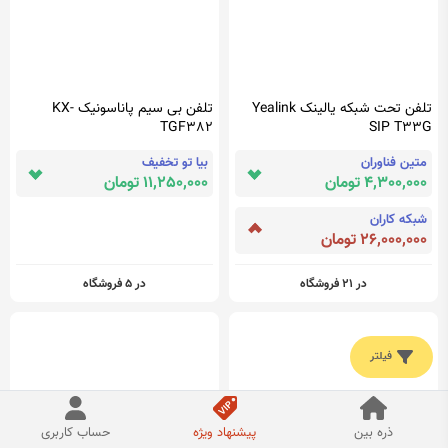
تلفن تحت شبکه یالینک Yealink
تلفن بی سیم پاناسونیک KX-
TGF382
SIP T33G
متین فناوران
بیا تو تخفیف
4,300,000 تومان
11,250,000 تومان
شبکه کاران
26,000,000 تومان
در 21 فروشگاه
در 5 فروشگاه
فیلتر
ذره بین
پیشنهاد ویژه
حساب کاربری